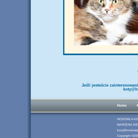
Jeśli jesteście zainteresowa
koty@h
Home
HODOWLA KO
MARZENA SIER
koty@hodowla-
Copyright ©200