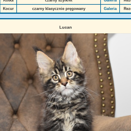
Kotka
czarny szylkret
Galeria
Rez
Kocur
czarny klasycznie pręgowany
Galeria
Rez
Lucan