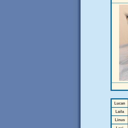
Lucan
Laila
Linus