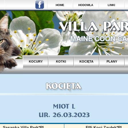
HOME
HODOWLA
LINKI
KOCURY
KOTKI
KOCIĘTA
PLANY
Miot L
UR. 26.03.2023
Sasanka Villa Park*PL
Effi Koci Zaułek*PL