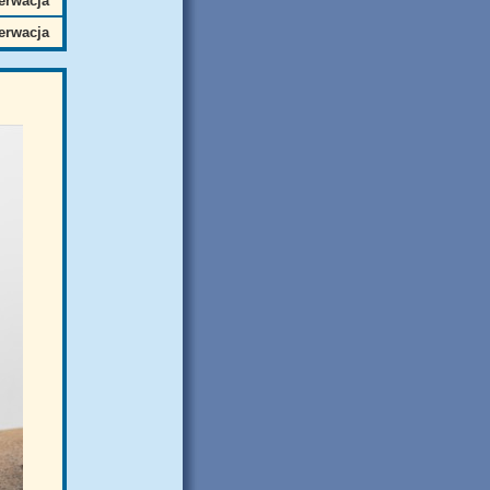
erwacja
erwacja