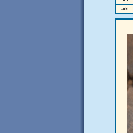
Lexi
Loki