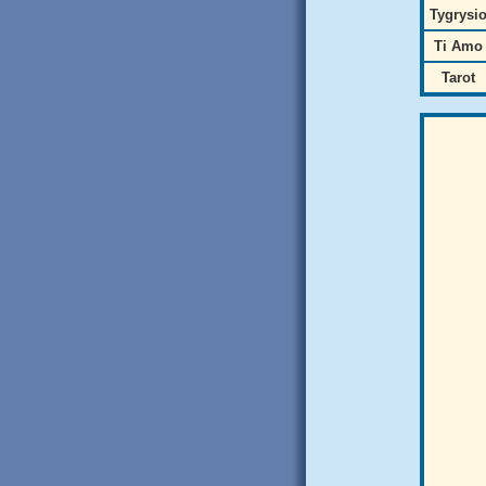
Tygrysi
Ti Amo
Tarot