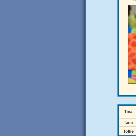
Tina
Tami
Toffie