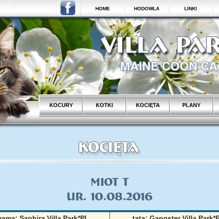
HOME
HODOWLA
LINKI
KOCURY
KOTKI
KOCIĘTA
PLANY
Miot T
UR. 10.08.2016
ama: Saphira Villa Park*Pl
tata: Gangster Villa Park*