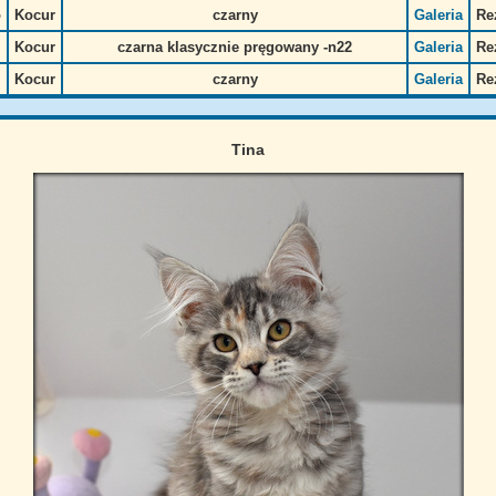
o
Kocur
czarny
Galeria
Re
Kocur
czarna klasycznie pręgowany -n22
Galeria
Re
Kocur
czarny
Galeria
Re
Tina